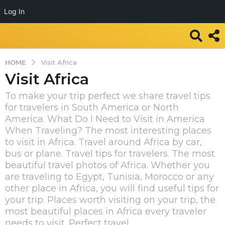
Log In
HOME
Visit Africa
Visit Africa
To make your trip perfect we share travel tips
for travelers in South America or North
America. What Do I Need to Visit in America
When Traveling? The most interesting places
to visit in Africa. Travel around Africa by car,
bus or plane. Travel tips for travelers. The most
beautiful travel photos of Africa. Whether you
are traveling to Egypt, Tunisia, Morocco or any
other place in Africa, you will find useful tips for
your trip. Places worth visiting on your trip, the
most beautiful places in Africa every traveler
needs to visit. Perfect travel.