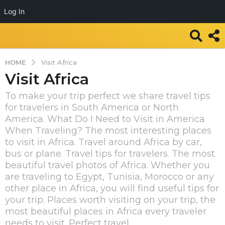
Log In
HOME
Visit Africa
Visit Africa
To make your trip perfect we share travel tips
for travelers in South America or North
America. What Do I Need to Visit in America
When Traveling? The most interesting places
to visit in Africa. Travel around Africa by car,
bus or plane. Travel tips for travelers. The most
beautiful travel photos of Africa. Whether you
are traveling to Egypt, Tunisia, Morocco or any
other place in Africa, you will find useful tips for
your trip. Places worth visiting on your trip, the
most beautiful places in Africa every traveler
needs to visit. Perfect travel.