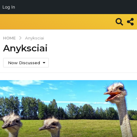
Log In
HOME
Anyksciai
Anyksciai
Now Discussed