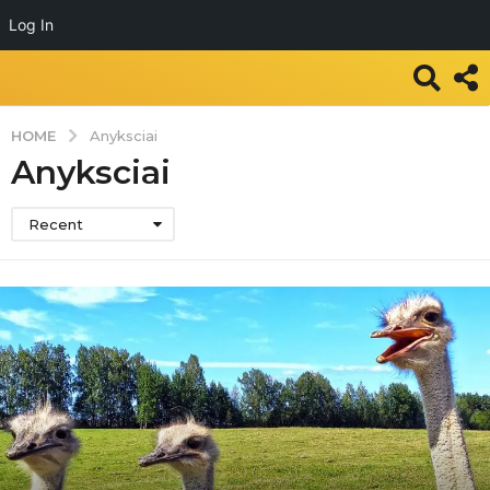
Log In
HOME
Anyksciai
Anyksciai
Recent