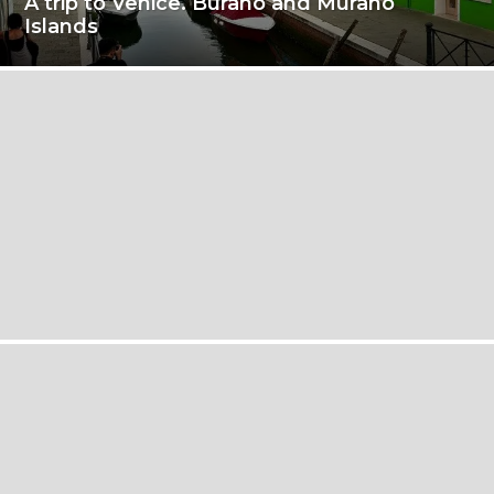
A trip to Venice. Burano and Murano
Islands