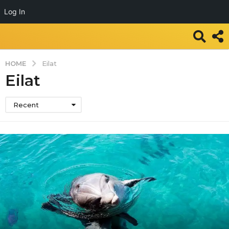
Log In
HOME
Eilat
Eilat
Recent