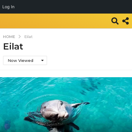
Log In
HOME
Eilat
Eilat
Now Viewed