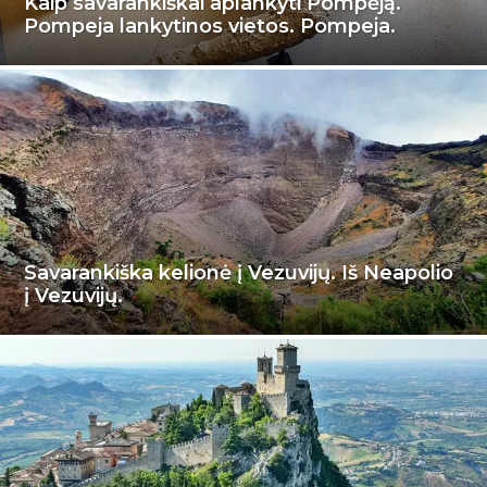
Kaip savarankiškai aplankyti Pompėją.
Pompeja lankytinos vietos. Pompeja.
Savarankiška kelionė į Vezuvijų. Iš Neapolio
į Vezuvijų.