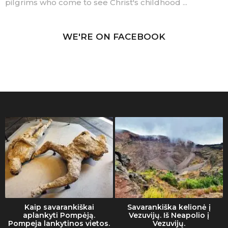
pilgrims who come to see Christ's childhood ...
WE'RE ON FACEBOOK
Kaip savarankiškai
Savarankiška kelionė į
aplankyti Pompėją.
Vezuvijų. Iš Neapolio į
Pompeja lankytinos vietos.
Vezuvijų.