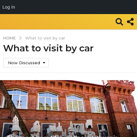
Log In
HOME
What to visit by car
What to visit by car
Now Discussed