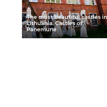
The most beautiful castles i
Lithuania. Castles of
Panemune