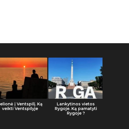
elionė į Ventspilį. Ką
Lankytinos vietos
Šalti
veikti Ventspilyje
Rygoje. Ką pamatyti
Rygoje ?