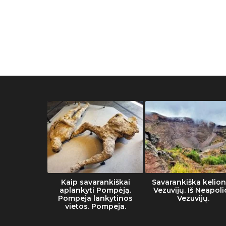
he Vatican
Kaip savarankiškai
Savarankiška kelion
eum
aplankyti Pompėją.
Vezuvijų. Iš Neapoli
Pompeja lankytinos
Vezuvijų.
vietos. Pompeja.