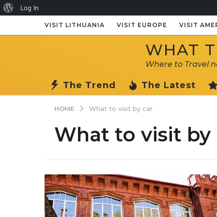
About
Log In
WordPress
VISIT LITHUANIA
VISIT EUROPE
VISIT AME
WHAT TO
Where to Travel 
The Trend
The Latest
HOME
What to visit by car
What to visit by