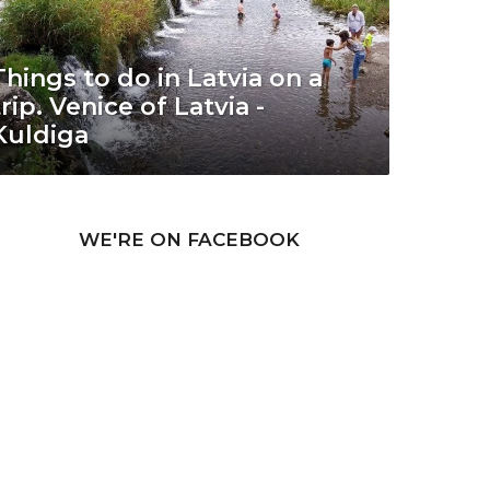
Things to do in Latvia on a
trip. Venice of Latvia -
Kuldiga
WE'RE ON FACEBOOK