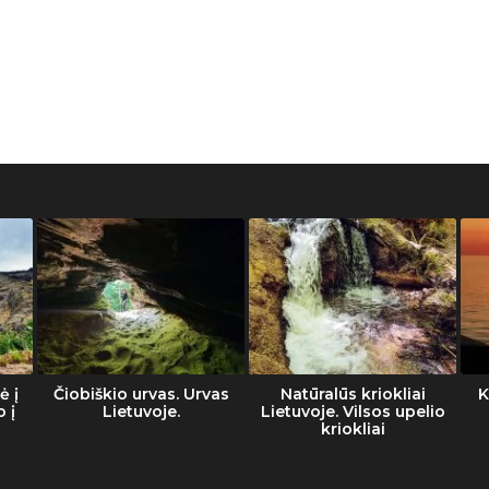
ė į
Čiobiškio urvas. Urvas
Natūralūs kriokliai
K
o į
Lietuvoje.
Lietuvoje. Vilsos upelio
kriokliai