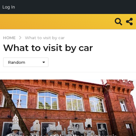
Log In
HOME
What to visit by car
What to visit by car
Random