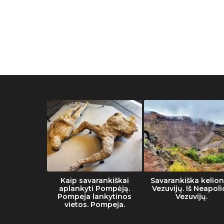
he Vatican
Kaip savarankiškai
Savarankiška kelion
eum
aplankyti Pompėją.
Vezuvijų. Iš Neapoli
Pompeja lankytinos
Vezuvijų.
vietos. Pompeja.