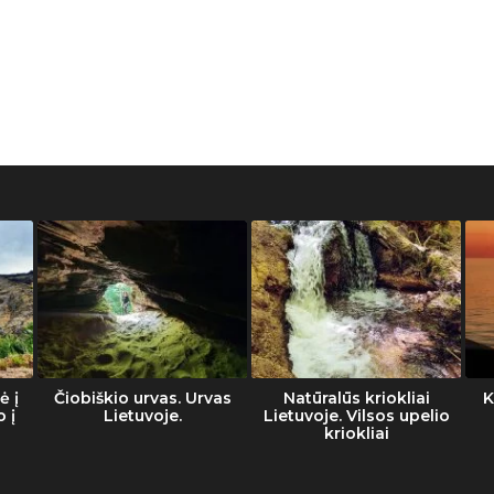
ė į
Čiobiškio urvas. Urvas
Natūralūs kriokliai
K
o į
Lietuvoje.
Lietuvoje. Vilsos upelio
kriokliai