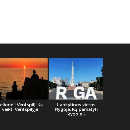
elionė į Ventspilį. Ką
Lankytinos vietos
Šalti
veikti Ventspilyje
Rygoje. Ką pamatyti
Rygoje ?