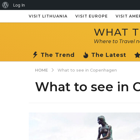
About
Log In
WordPress
VISIT LITHUANIA
VISIT EUROPE
VISIT AME
WHAT TO
Where to Travel 
The Trend
The Latest
HOME
What to see in Copenhagen
What to see in