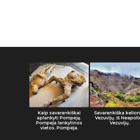
he Vatican
Kaip savarankiškai
Savarankiška kelion
eum
aplankyti Pompėją.
Vezuvijų. Iš Neapoli
Pompeja lankytinos
Vezuvijų.
vietos. Pompeja.