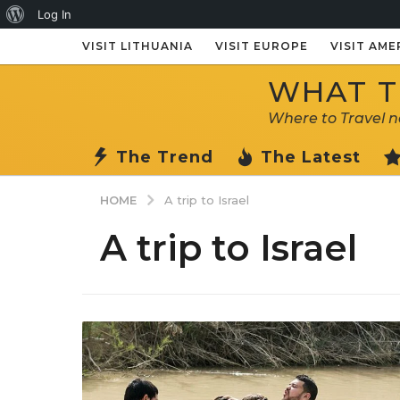
About
Log In
WordPress
VISIT LITHUANIA
VISIT EUROPE
VISIT AME
WHAT TO
Where to Travel 
The Trend
The Latest
HOME
A trip to Israel
A trip to Israel