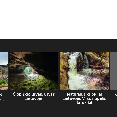
ė į
Čiobiškio urvas. Urvas
Natūralūs kriokliai
K
o į
Lietuvoje.
Lietuvoje. Vilsos upelio
kriokliai