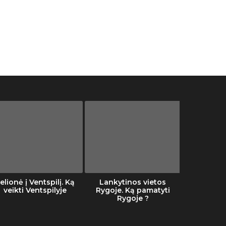
elionė į Ventspilį. Ką
Lankytinos vietos
Šalti
veikti Ventspilyje
Rygoje. Ką pamatyti
Rygoje ?