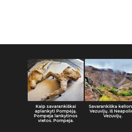
he Vatican
Kaip savarankiškai
Savarankiška kelion
eum
aplankyti Pompėją.
Vezuvijų. Iš Neapoli
Pompeja lankytinos
Vezuvijų.
vietos. Pompeja.