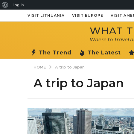
About
Log In
WordPress
VISIT LITHUANIA
VISIT EUROPE
VISIT AME
WHAT TO
Where to Travel 
The Trend
The Latest
HOME
A trip to Japan
A trip to Japan