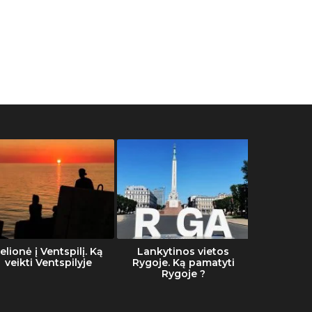
elionė į Ventspilį. Ką
Lankytinos vietos
Šalti
veikti Ventspilyje
Rygoje. Ką pamatyti
Rygoje ?