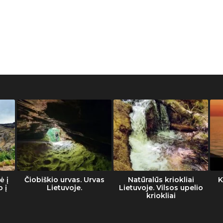
ė į
Čiobiškio urvas. Urvas
Natūralūs kriokliai
K
o į
Lietuvoje.
Lietuvoje. Vilsos upelio
kriokliai