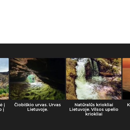
ė į
Čiobiškio urvas. Urvas
Natūralūs kriokliai
K
o į
Lietuvoje.
Lietuvoje. Vilsos upelio
kriokliai