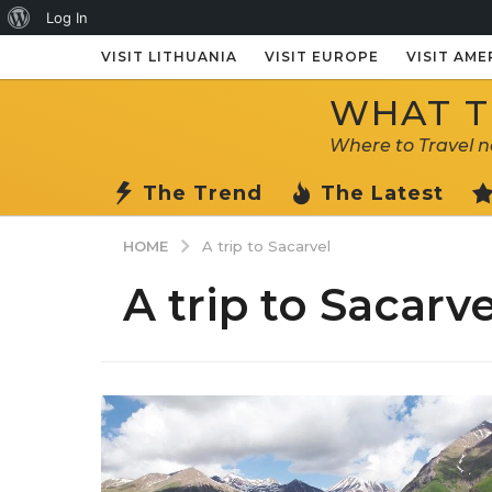
About
Log In
WordPress
VISIT LITHUANIA
VISIT EUROPE
VISIT AME
WHAT TO
Where to Travel 
The Trend
The Latest
HOME
A trip to Sacarvel
A trip to Sacarve