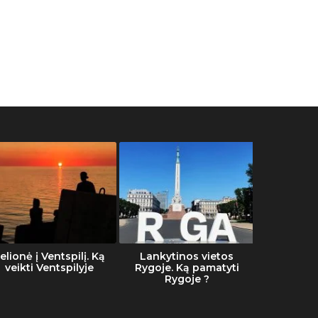
elionė į Ventspilį. Ką
Lankytinos vietos
Šalti
veikti Ventspilyje
Rygoje. Ką pamatyti
Rygoje ?