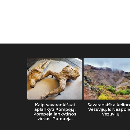
he Vatican
Kaip savarankiškai
Savarankiška kelion
eum
aplankyti Pompėją.
Vezuvijų. Iš Neapoli
Pompeja lankytinos
Vezuvijų.
vietos. Pompeja.