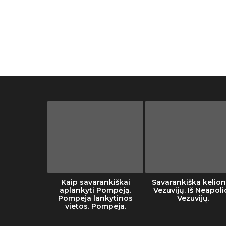
he Vatican
Kaip savarankiškai
Savarankiška kelion
eum
aplankyti Pompėją.
Vezuvijų. Iš Neapoli
Pompeja lankytinos
Vezuvijų.
vietos. Pompeja.