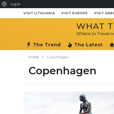
About
Log In
WordPress
VISIT LITHUANIA
VISIT EUROPE
VISIT AME
WHAT TO
Where to Travel 
The Trend
The Latest
HOME
Copenhagen
Copenhagen