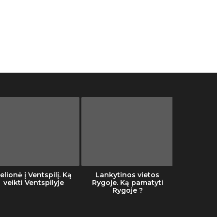
elionė į Ventspilį. Ką
Lankytinos vietos
Šalti
veikti Ventspilyje
Rygoje. Ką pamatyti
Rygoje ?