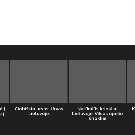
ė į
Čiobiškio urvas. Urvas
Natūralūs kriokliai
K
o į
Lietuvoje.
Lietuvoje. Vilsos upelio
kriokliai