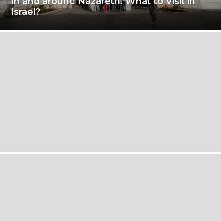
In and around Nazareth. What to Visit in
Israel?