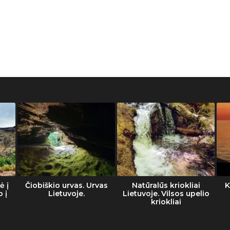
ė į
Čiobiškio urvas. Urvas
Natūralūs kriokliai
K
o į
Lietuvoje.
Lietuvoje. Vilsos upelio
kriokliai