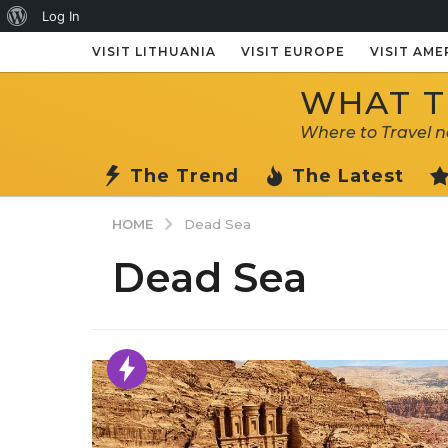
About
Log In
WordPress
VISIT LITHUANIA
VISIT EUROPE
VISIT AME
WHAT TO
Where to Travel 
The Trend
The Latest
HOME
Dead Sea
Dead Sea