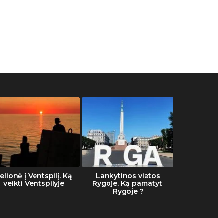
elionė į Ventspilį. Ką
Lankytinos vietos
Šalti
veikti Ventspilyje
Rygoje. Ką pamatyti
Rygoje ?