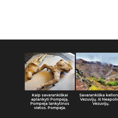
he Vatican
Kaip savarankiškai
Savarankiška kelion
eum
aplankyti Pompėją.
Vezuvijų. Iš Neapoli
Pompeja lankytinos
Vezuvijų.
vietos. Pompeja.