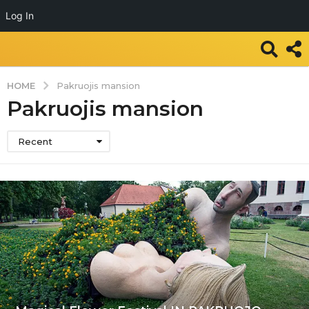
Log In
HOME
Pakruojis mansion
Pakruojis mansion
Recent