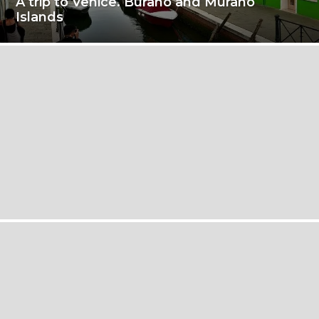
A trip to Venice. Burano and Murano
Islands