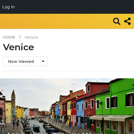
Log In
HOME
Venice
Venice
Now Viewed