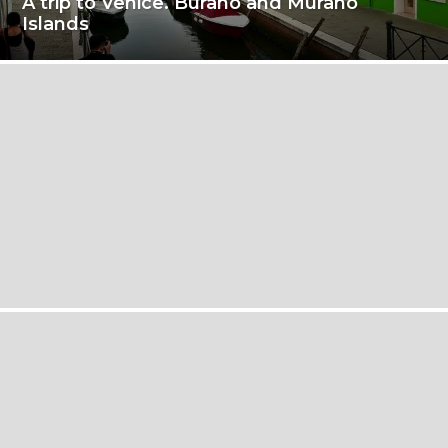
A trip to Venice. Burano and Murano
Islands