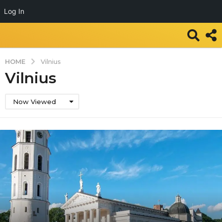
Log In
HOME
Vilnius
Vilnius
Now Viewed