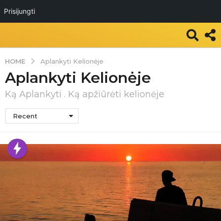
Prisijungti
HOME
Aplankyti Kelionėje
Aplankyti Kelionėje
Ką Aplankyti . Ką apžiūrėti kelionėje
Recent