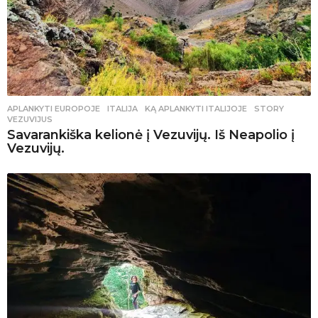
APLANKYTI EUROPOJE
ITALIJA
,
KĄ APLANKYTI ITALIJOJE
,
STORY
,
VEZUVIJUS
Savarankiška kelionė į Vezuvijų. Iš Neapolio į
Vezuvijų.