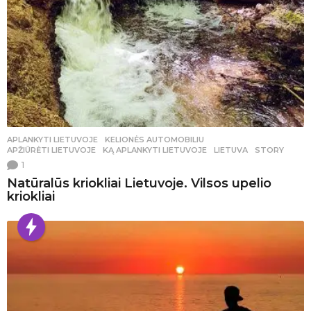
APLANKYTI LIETUVOJE
,
KELIONĖS AUTOMOBILIU
APŽIŪRĖTI LIETUVOJE
,
KĄ APLANKYTI LIETUVOJE
,
LIETUVA
,
STORY
1
Natūralūs kriokliai Lietuvoje. Vilsos upelio
kriokliai