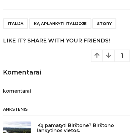
s
t
P
,
,
a
ITALIJA
KĄ APLANKYTI ITALIJOJE
STORY
g
i
LIKE IT? SHARE WITH YOUR FRIENDS!
n
a
1
t
i
Komentarai
o
n
komentarai
ANKSTENIS
Ką pamatyti Birštone? Birštono
lankytinos vietos.