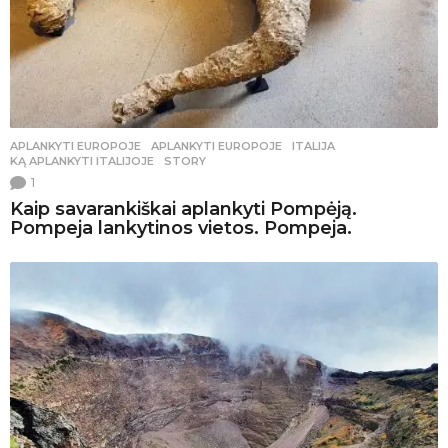
APLANKYTI EUROPOJE
APLANKYTI EUROPOJE
,
ITALIJA
,
KĄ APLANKYTI ITALIJOJE
,
STORY
1
Kaip savarankiškai aplankyti Pompėją.
Pompeja lankytinos vietos. Pompeja.