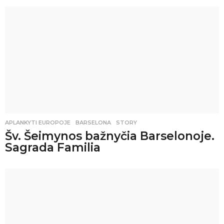
APLANKYTI EUROPOJE
BARSELONA
,
STORY
Šv. Šeimynos bažnyčia Barselonoje.
Sagrada Familia