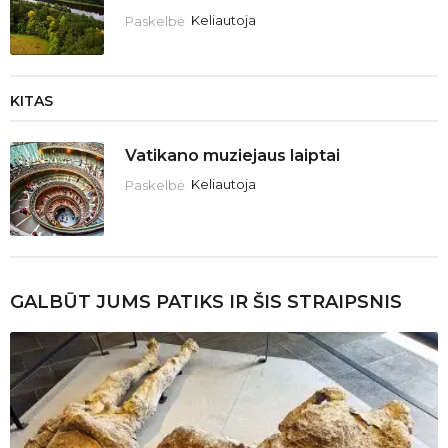
Paskelbė
Keliautoja
KITAS
Vatikano muziejaus laiptai
Paskelbė
Keliautoja
GALBŪT JUMS PATIKS IR ŠIS STRAIPSNIS