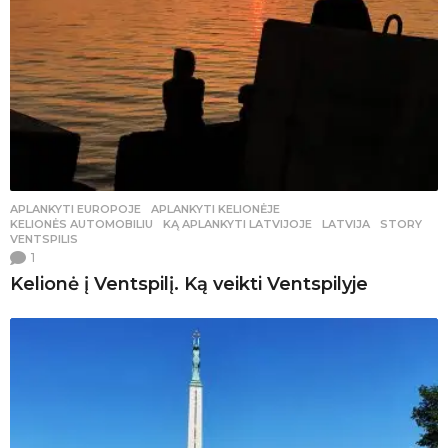
APLANKYTI EUROPOJE
,
APLANKYTI KELIONĖJE
,
KELIONĖS AUTOMOBILIU
KĄ APLANKYTI LATVIJOJE
,
LATVIJA
,
STORY
,
VENTSPILIS
1
Kelionė į Ventspilį. Ką veikti Ventspilyje