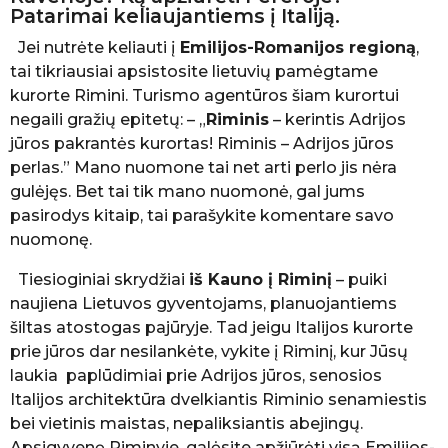
e
Patarimai keliaujantiems į Italiją.
l
Jei nutrėte keliauti į
Emilijos-Romanijos regioną
,
b
ė
tai tikriausiai apsistosite lietuvių pamėgtame
K
kurorte Rimini. Turismo agentūros šiam kurortui
e
negaili gražių epitetų: – „
Riminis
– kerintis Adrijos
l
jūros pakrantės kurortas! Riminis – Adrijos jūros
i
a
perlas.” Mano nuomone tai net arti perlo jis nėra
u
gulėjęs. Bet tai tik mano nuomonė, gal jums
t
pasirodys kitaip, tai parašykite komentare savo
o
j
nuomonę.
a
Tiesioginiai skrydžiai
iš Kauno į Riminį
– puiki
naujiena Lietuvos gyventojams, planuojantiems
šiltas atostogas pajūryje. Tad jeigu Italijos kurorte
prie jūros dar nesilankėte, vykite į Riminį, kur Jūsų
laukia paplūdimiai prie Adrijos jūros, senosios
Italijos architektūra dvelkiantis Riminio senamiestis
bei vietinis maistas, nepaliksiantis abejingų.
Apsigyvenę Riminyje, galėsite apžiūrėti visą Emilijos-