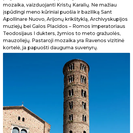
mozaika, vaizduojanti Kristų Karalių. Ne mažiau
įspūdingi meno kūriniai puošia ir baziliką Sant
Apollinare Nuovo, Arijonų krikštyklą, Archivyskupijos
muziejų bei Galos Placidos – Romos imperatoriaus
Teodosijaus I dukters, žymios to meto gražuolės,
mauzoliejų. Pastaroji mozaika yra Ravenos vizitinė
kortelė, ja papuošti dauguma suvenyrų.