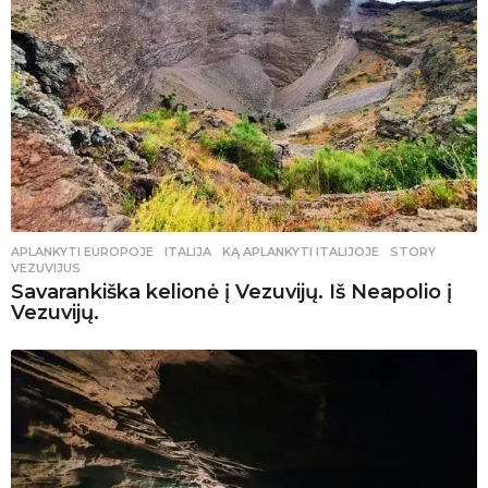
APLANKYTI EUROPOJE
ITALIJA
,
KĄ APLANKYTI ITALIJOJE
,
STORY
,
VEZUVIJUS
Savarankiška kelionė į Vezuvijų. Iš Neapolio į
Vezuvijų.