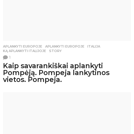
APLANKYTI EUROPOJE
APLANKYTI EUROPOJE
,
ITALIJA
,
KĄ APLANKYTI ITALIJOJE
,
STORY
1
Kaip savarankiškai aplankyti
Pompėją. Pompeja lankytinos
vietos. Pompeja.