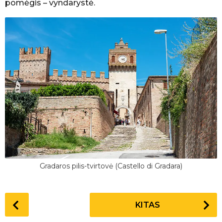
pomėgis – vyndarystė.
Gradaros pilis-tvirtovė (Castello di Gradara)
P
KITAS
o