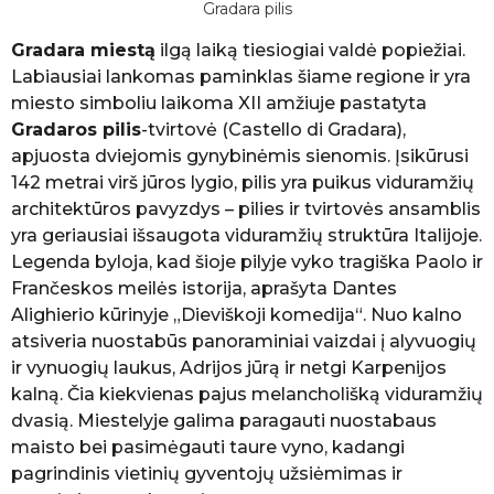
Gradara pilis
Gradara miestą
ilgą laiką tiesiogiai valdė popiežiai.
Labiausiai lankomas paminklas šiame regione ir yra
miesto simboliu laikoma XII amžiuje pastatyta
Gradaros pilis
-tvirtovė (Castello di Gradara),
apjuosta dviejomis gynybinėmis sienomis. Įsikūrusi
142 metrai virš jūros lygio, pilis yra puikus viduramžių
architektūros pavyzdys – pilies ir tvirtovės ansamblis
yra geriausiai išsaugota viduramžių struktūra Italijoje.
Legenda byloja, kad šioje pilyje vyko tragiška Paolo ir
Frančeskos meilės istorija, aprašyta Dantes
Alighierio kūrinyje „Dieviškoji komedija“. Nuo kalno
atsiveria nuostabūs panoraminiai vaizdai į alyvuogių
ir vynuogių laukus, Adrijos jūrą ir netgi Karpenijos
kalną. Čia kiekvienas pajus melancholišką viduramžių
dvasią. Miestelyje galima paragauti nuostabaus
maisto bei pasimėgauti taure vyno, kadangi
pagrindinis vietinių gyventojų užsiėmimas ir