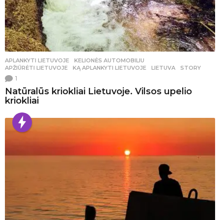
APLANKYTI LIETUVOJE
,
KELIONĖS AUTOMOBILIU
APŽIŪRĖTI LIETUVOJE
,
KĄ APLANKYTI LIETUVOJE
,
LIETUVA
,
STORY
1
Natūralūs kriokliai Lietuvoje. Vilsos upelio
kriokliai