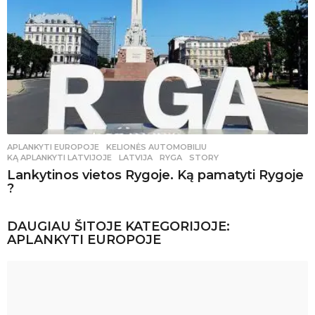
APLANKYTI EUROPOJE
,
KELIONĖS AUTOMOBILIU
KĄ APLANKYTI LATVIJOJE
,
LATVIJA
,
RYGA
,
STORY
Lankytinos vietos Rygoje. Ką pamatyti Rygoje
?
DAUGIAU ŠITOJE KATEGORIJOJE:
APLANKYTI EUROPOJE