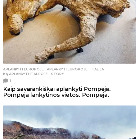
APLANKYTI EUROPOJE
APLANKYTI EUROPOJE
,
ITALIJA
,
KĄ APLANKYTI ITALIJOJE
,
STORY
1
Kaip savarankiškai aplankyti Pompėją.
Pompeja lankytinos vietos. Pompeja.