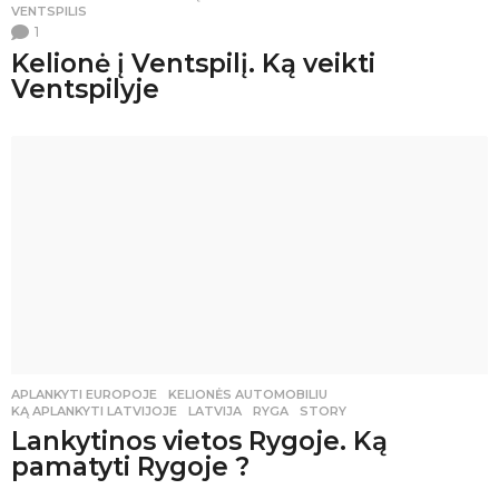
VENTSPILIS
1
Kelionė į Ventspilį. Ką veikti
Ventspilyje
APLANKYTI EUROPOJE
,
KELIONĖS AUTOMOBILIU
KĄ APLANKYTI LATVIJOJE
,
LATVIJA
,
RYGA
,
STORY
Lankytinos vietos Rygoje. Ką
pamatyti Rygoje ?