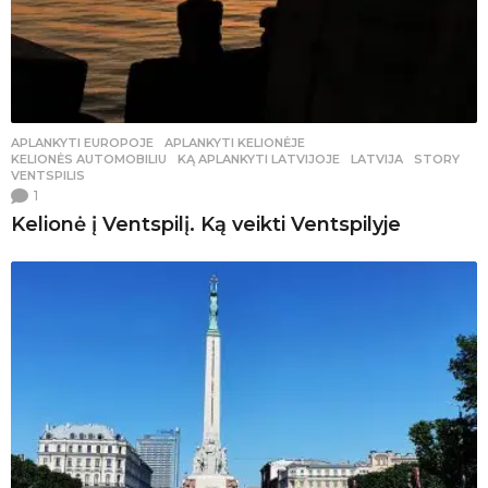
APLANKYTI EUROPOJE
,
APLANKYTI KELIONĖJE
,
KELIONĖS AUTOMOBILIU
KĄ APLANKYTI LATVIJOJE
,
LATVIJA
,
STORY
,
VENTSPILIS
1
Kelionė į Ventspilį. Ką veikti Ventspilyje