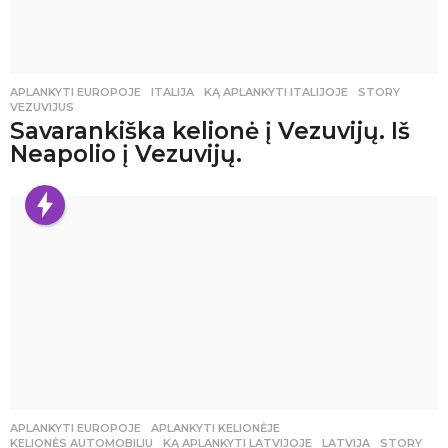
APLANKYTI EUROPOJE
ITALIJA
,
KĄ APLANKYTI ITALIJOJE
,
STORY
,
VEZUVIJUS
Savarankiška kelionė į Vezuvijų. Iš
Neapolio į Vezuvijų.
APLANKYTI EUROPOJE
,
APLANKYTI KELIONĖJE
,
KELIONĖS AUTOMOBILIU
KĄ APLANKYTI LATVIJOJE
,
LATVIJA
,
STORY
,