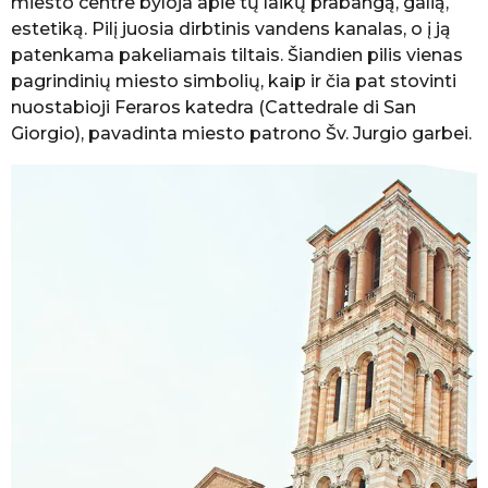
miesto centre byloja apie tų laikų prabangą, galią,
estetiką. Pilį juosia dirbtinis vandens kanalas, o į ją
patenkama pakeliamais tiltais. Šiandien pilis vienas
pagrindinių miesto simbolių, kaip ir čia pat stovinti
nuostabioji Feraros katedra (Cattedrale di San
Giorgio), pavadinta miesto patrono Šv. Jurgio garbei.