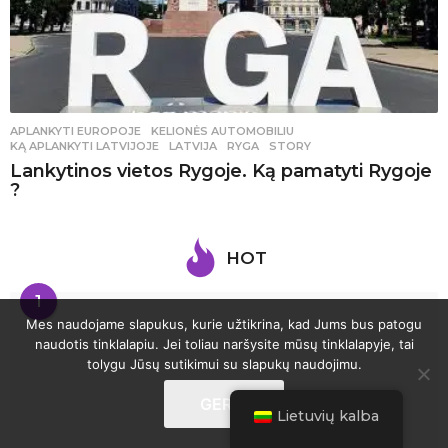
APLANKYTI EUROPOJE
,
KELIONĖS AUTOMOBILIU
KĄ APLANKYTI LATVIJOJE
,
LATVIJA
,
RYGA
,
STORY
Lankytinos vietos Rygoje. Ką pamatyti Rygoje
?
HOT
1
Mes naudojame slapukus, kurie užtikrina, kad Jums bus patogu
naudotis tinklalapiu. Jei toliau naršysite mūsų tinklalapyje, tai
tolygu Jūsų sutikimui su slapukų naudojimu.
GERAI
Lietuvių kalba