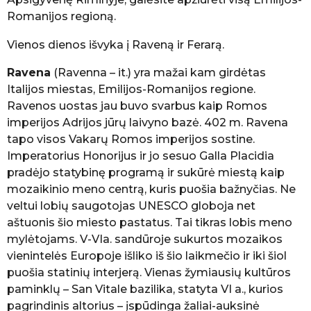
Romanijos regioną.
Vienos dienos išvyka į Raveną ir Ferarą.
Ravena
(Ravenna – it.) yra mažai kam girdėtas
Italijos miestas, Emilijos-Romanijos regione.
Ravenos uostas jau buvo svarbus kaip Romos
imperijos Adrijos jūrų laivyno bazė. 402 m. Ravena
tapo visos Vakarų Romos imperijos sostine.
Imperatorius Honorijus ir jo sesuo Galla Placidia
pradėjo statybinę programą ir sukūrė miestą kaip
mozaikinio meno centrą, kuris puošia bažnyčias. Ne
veltui lobių saugotojas UNESCO globoja net
aštuonis šio miesto pastatus. Tai tikras lobis meno
mylėtojams. V-VIa. sandūroje sukurtos mozaikos
vienintelės Europoje išliko iš šio laikmečio ir iki šiol
puošia statinių interjerą. Vienas žymiausių kultūros
paminklų – San Vitale bazilika, statyta VI a., kurios
pagrindinis altorius – įspūdinga žaliai-auksinė