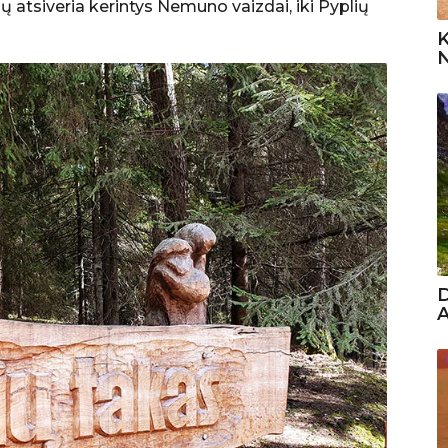
ų atsiveria kerintys Nemuno vaizdai, iki Pyplių
K
N
D
A