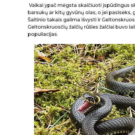
Vaikai ypač mėgsta skaičiuoti įspūdingus skr
barsukų ar kitų gyvūnų olas, o jei pasiseks, 
Šaltinio takais galima išvysti ir Geltonskruo
Geltonskruosčių žalčių rūšies žalčiai buvo la
populiacijas.