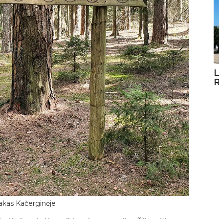
L
R
takas Kačerginėje