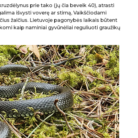
uzdėlynus prie tako (jų čia beveik 40), atrasti
galima išvysti voverę ar stirną, Vaikščiodami
sčius žalčius. Lietuvoje pagonybės laikais būtent
ikomi kaip naminiai gyvūnėliai reguliuoti graužikų