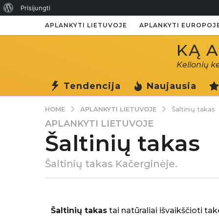
Apie
Prisijungti
WordPress
APLANKYTI LIETUVOJE
APLANKYTI EUROPOJ
KĄ A
Kelionių k
Tendencija
Naujausia
APLANKYTI LIETUVOJE
HOME
Šaltinių takas
APLANKYTI LIETUVOJE
6
Šaltinių takas
m
.
a
Šaltinių takas Kačerginėje.
g
o
P
6
a
m
s
Šaltinių takas
tai natūraliai išvaikščioti ta
k
.