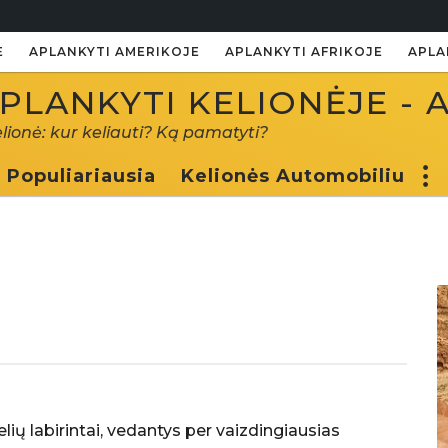
E
APLANKYTI AMERIKOJE
APLANKYTI AFRIKOJE
APLA
PLANKYTI KELIONĖJE - 
elionė: kur keliauti? Ką pamatyti?
Populiariausia
Kelionės Automobiliu
kelių labirintai, vedantys per vaizdingiausias