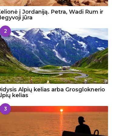
elionė į Jordaniją. Petra, Wadi Rum ir
egyvoji jūra
2
idysis Alpių kelias arba Grosgloknerio
lpių kelias
3