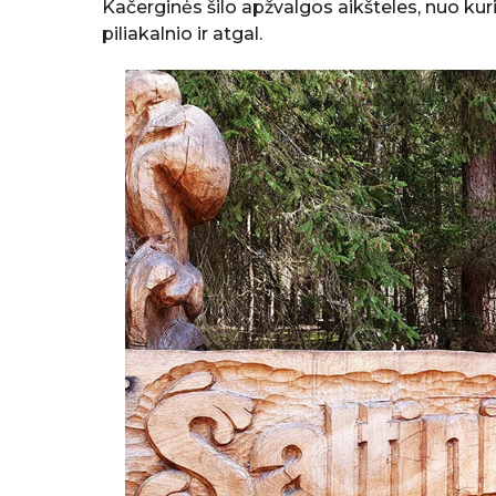
Kačerginės šilo apžvalgos aikšteles, nuo kuri
e
a
piliakalnio ir atgal.
l
g
b
o
ė
K
e
l
i
a
u
t
o
j
a