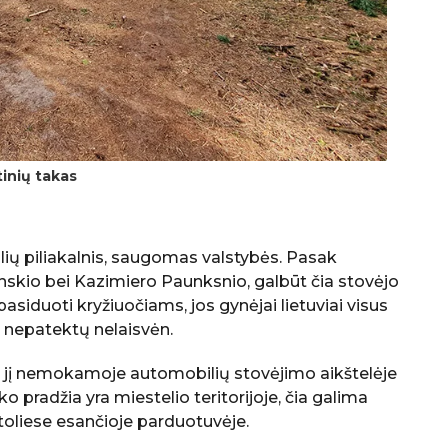
tinių takas
ių piliakalnis, saugomas valstybės. Pasak
inskio bei Kazimiero Paunksnio, galbūt čia stovėjo
asiduoti kryžiuočiams, jos gynėjai lietuviai visus
d nepatektų nelaisvėn.
kti jį nemokamoje automobilių stovėjimo aikštelėje
 pradžia yra miestelio teritorijoje, čia galima
toliese esančioje parduotuvėje.