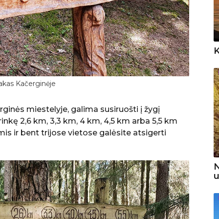
K
takas Kačerginėje
inės miestelyje, galima susiruošti į žygį
irinkę 2,6 km, 3,3 km, 4 km, 4,5 km arba 5,5 km
s ir bent trijose vietose galėsite atsigerti
N
u