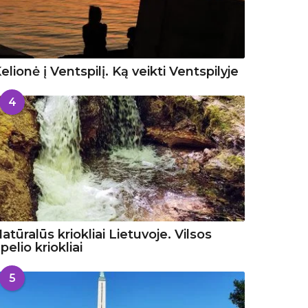
elionė į Ventspilį. Ką veikti Ventspilyje
4
atūralūs kriokliai Lietuvoje. Vilsos
pelio kriokliai
5