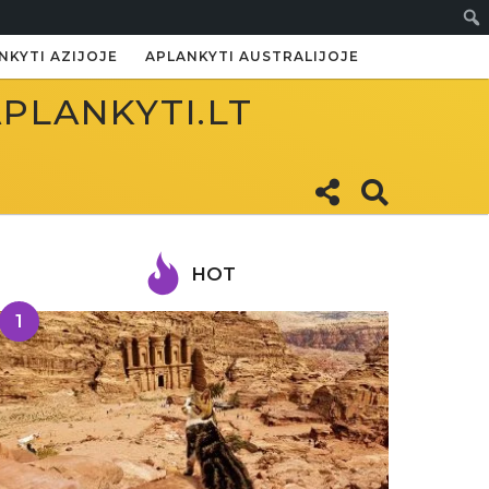
Paie
NKYTI AZIJOJE
APLANKYTI AUSTRALIJOJE
APLANKYTI.LT
HOT
1