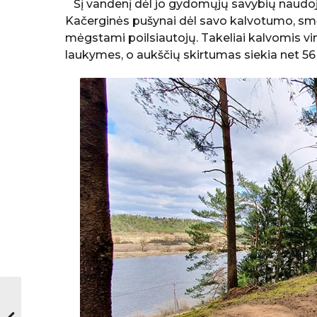
Šį vandenį dėl jo gydomųjų savybių naudoja 
Kačerginės pušynai dėl savo kalvotumo, smėl
mėgstami poilsiautojų. Takeliai kalvomis vin
laukymes, o aukščių skirtumas siekia net 5