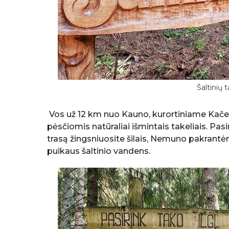
Šaltinių 
Vos už 12 km nuo Kauno, kurortiniame Kačerg
pėsčiomis natūraliai išmintais takeliais. Pas
trasą žingsniuosite šilais, Nemuno pakrantėmi
puikaus šaltinio vandens.