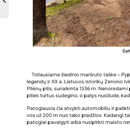
Šal
Toliausiame žiedinio maršruto taške – Pypl
legendų ir XX a. Lietuvos istorikų Zenono Iv
Pilėnų pilis, sunaikinta 1336 m. Nenorėdami p
pilies turtus sudegino, o patys nusižudė, ka
Patogiausia čia atvykti automobiliu ir pali
vos už 200 m nuo tako pradžios. Kadangi tako
patogiai pavalgyti arba nusipirkti maisto ne