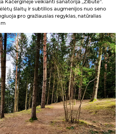
Kačerginėje veikianti sanatorija „Žibutė“.
ėtų šlaitų ir subtilios augmenijos nuo seno
giuoja pro gražiausias regyklas, natūralias
6 m