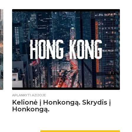
APLANKYTI AZIJOJE
Kelionė į Honkongą. Skrydis į
Honkongą.