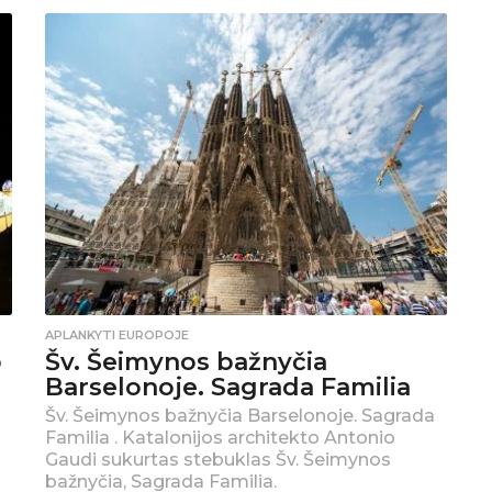
APLANKYTI EUROPOJE
o
Šv. Šeimynos bažnyčia
Barselonoje. Sagrada Familia
Šv. Šeimynos bažnyčia Barselonoje. Sagrada
Familia . Katalonijos architekto Antonio
Gaudi sukurtas stebuklas Šv. Šeimynos
bažnyčia, Sagrada Familia.