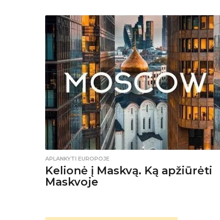
?
K
ą
p
a
m
a
t
y
APLANKYTI EUROPOJE
t
Kelionė į Maskvą. Ką apžiūrėti
Maskvoje
i
?