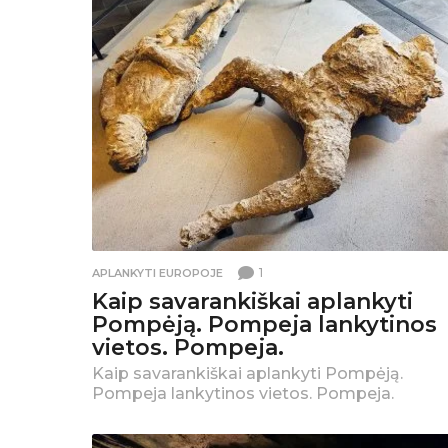
ą
a
p
l
a
n
k
1
APLANKYTI EUROPOJE
y
Kaip savarankiškai aplankyti
t
Pompėją. Pompeja lankytinos
vietos. Pompeja.
i
Kaip savarankiškai aplankyti Pompėją.
k
Pompeja lankytinos vietos. Pompeja.
e