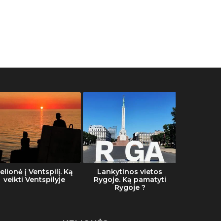
elionė į Ventspilį. Ką
Lankytinos vietos
Šalti
veikti Ventspilyje
Rygoje. Ką pamatyti
Rygoje ?