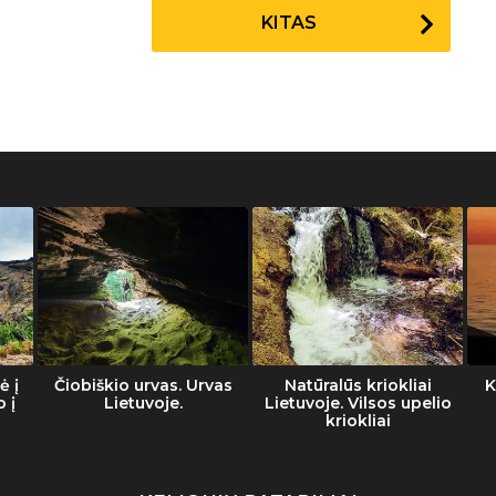
KITAS
ė į
Čiobiškio urvas. Urvas
Natūralūs kriokliai
K
o į
Lietuvoje.
Lietuvoje. Vilsos upelio
kriokliai