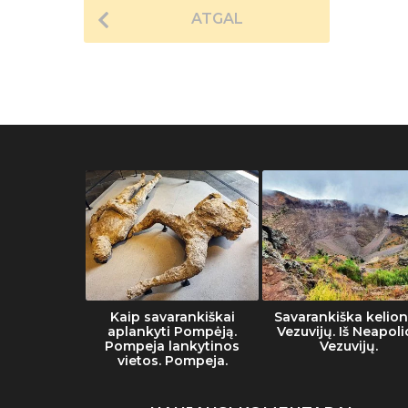
ATGAL
muziejaus
Kaip savarankiškai
Savarankiška kelion
tai
aplankyti Pompėją.
Vezuvijų. Iš Neapoli
Pompeja lankytinos
Vezuvijų.
vietos. Pompeja.