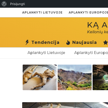
Apie
Prisijungti
WordPress
APLANKYTI LIETUVOJE
APLANKYTI EUROPOJ
KĄ A
Kelionių k
Tendencija
Naujausia
Aplankyti Lietuvoje
Aplankyti Europo
K