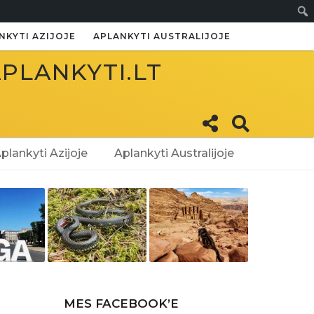
Paie
NKYTI AZIJOJE
APLANKYTI AUSTRALIJOJE
APLANKYTI.LT
plankyti Azijoje
Aplankyti Australijoje
MES FACEBOOK’E