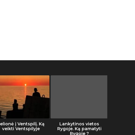
elionė į Ventspilį. Ką
Lankytinos vietos
Šalti
veikti Ventspilyje
Rygoje. Ką pamatyti
Rygoje ?