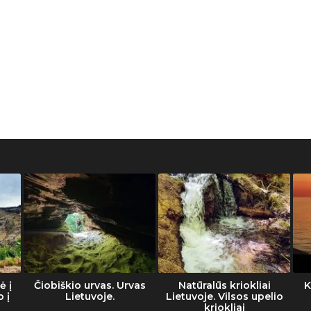
ė į
Čiobiškio urvas. Urvas
Natūralūs kriokliai
K
o į
Lietuvoje.
Lietuvoje. Vilsos upelio
kriokliai