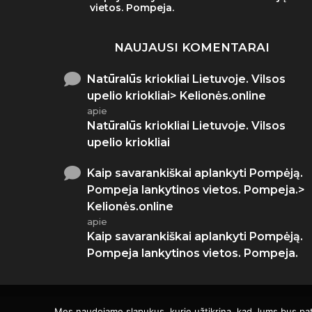
vietos. Pompeja.
NAUJAUSI KOMENTARAI
Natūralūs kriokliai Lietuvoje. Vilsos
upelio kriokliai> Kelionės.online
apie
Natūralūs kriokliai Lietuvoje. Vilsos
upelio kriokliai
Kaip savarankiškai aplankyti Pompėją.
Pompeja lankytinos vietos. Pompeja.>
Kelionės.online
apie
Kaip savarankiškai aplankyti Pompėją.
Pompeja lankytinos vietos. Pompeja.
Mes naudojame slapukus, kurie užtikrina, kad Jums bus patog