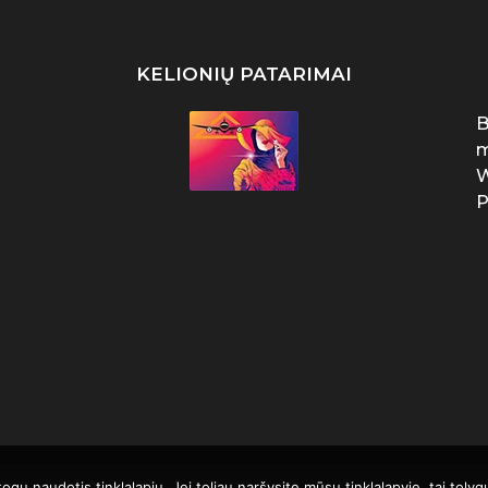
KELIONIŲ PATARIMAI
B
m
W
P
u naudotis tinklalapiu. Jei toliau naršysite mūsų tinklalapyje, tai toly