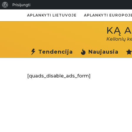
Apie
Prisijungti
WordPress
APLANKYTI LIETUVOJE
APLANKYTI EUROPOJ
KĄ A
Kelionių k
Tendencija
Naujausia
[quads_disable_ads_form]