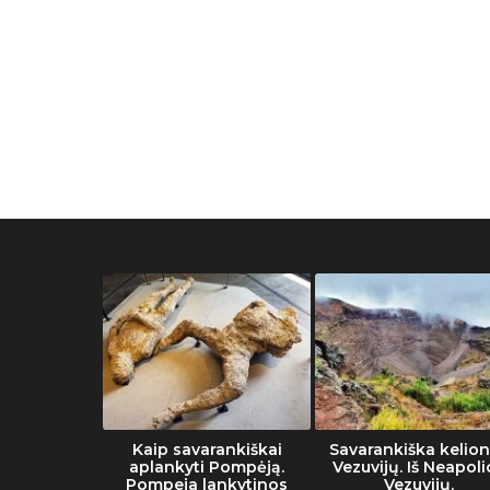
muziejaus
Kaip savarankiškai
Savarankiška kelion
tai
aplankyti Pompėją.
Vezuvijų. Iš Neapoli
Pompeja lankytinos
Vezuvijų.