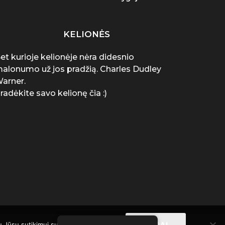
KELIONĖS
et kurioje kelionėje nėra didesnio
alonumo už jos pradžią. Charles Dudley
arner.
radėkite savo kelionę čia :)
gu Jūsų sutikimui su slapukų naudojimu.