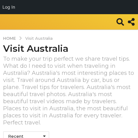
Log In
HOME
Visit Australia
Visit Australia
To make your trip perfect we share travel tips.
What do I need to visit when traveling in
Australia? Australia's most interesting places to
visit. Travel around Australia by car, bus or
plane. Travel tips for travelers. Australia's most
beautiful travel photos. Australia's most
beautiful travel videos made by travelers.
Places to visit in Australia, the most beautiful
places to visit in Australia for every traveler.
Perfect travel.
Recent