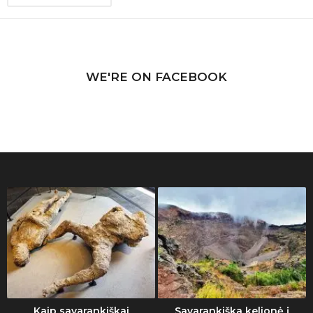
WE'RE ON FACEBOOK
Kaip savarankiškai
Savarankiška kelionė į