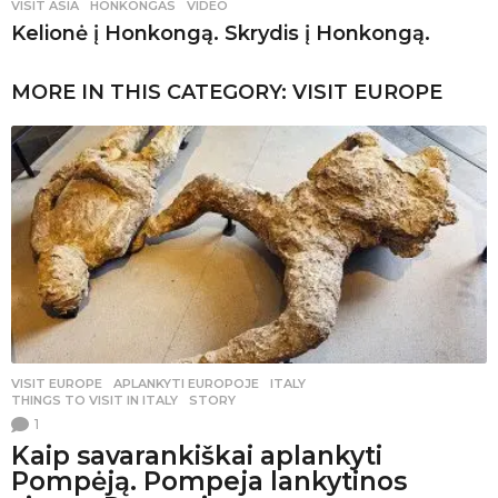
VISIT ASIA
HONKONGAS
,
VIDEO
Kelionė į Honkongą. Skrydis į Honkongą.
MORE IN THIS CATEGORY:
VISIT EUROPE
VISIT EUROPE
APLANKYTI EUROPOJE
,
ITALY
,
THINGS TO VISIT IN ITALY
,
STORY
1
Kaip savarankiškai aplankyti
Pompėją. Pompeja lankytinos