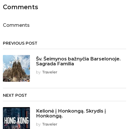
i
Comments
o
n
Comments
PREVIOUS POST
Šv. Šeimynos bažnyčia Barselonoje.
Sagrada Familia
by
Traveler
NEXT POST
Kelionė į Honkongą. Skrydis į
Honkongą.
by
Traveler