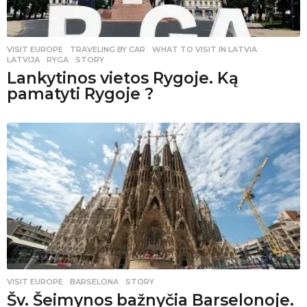
VISIT EUROPE
,
TRAVELING BY CAR
WHAT TO VISIT IN LATVIA
,
LATVIJA
,
RYGA
,
STORY
Lankytinos vietos Rygoje. Ką
pamatyti Rygoje ?
VISIT EUROPE
BARSELONA
,
STORY
Šv. Šeimynos bažnyčia Barselonoje.