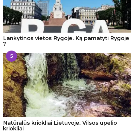
Lankytinos vietos Rygoje. Ką pamatyti Rygoje
?
5
Natūralūs kriokliai Lietuvoje. Vilsos upelio
kriokliai