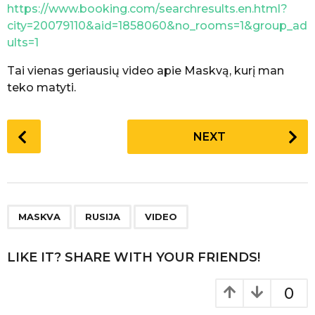
https://www.booking.com/searchresults.en.html?
city=20079110&aid=1858060&no_rooms=1&group_ad
ults=1
Tai vienas geriausių video apie Maskvą, kurį man
teko matyti.
P
NEXT
o
s
t
P
,
,
a
MASKVA
RUSIJA
VIDEO
g
i
LIKE IT? SHARE WITH YOUR FRIENDS!
n
a
0
t