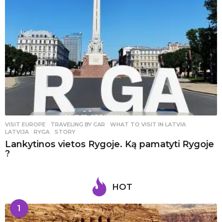
VISIT EUROPE
,
TRAVELING BY CAR
WHAT TO VISIT IN LATVIA
,
LATVIJA
,
RYGA
,
STORY
Lankytinos vietos Rygoje. Ką pamatyti Rygoje
?
HOT
1