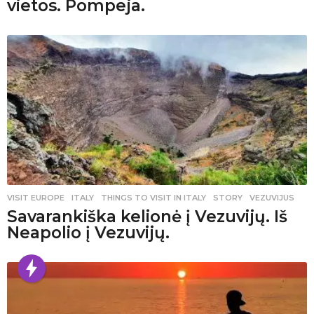
vietos. Pompeja.
VISIT EUROPE
ITALY
,
THINGS TO VISIT IN ITALY
,
STORY
,
VEZUVIJUS
Savarankiška kelionė į Vezuvijų. Iš
Neapolio į Vezuvijų.