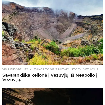
VISIT EUROPE
ITALY
,
THINGS TO VISIT IN ITALY
,
STORY
,
VEZUVIJUS
Savarankiška kelionė į Vezuvijų. Iš Neapolio į
Vezuvijų.