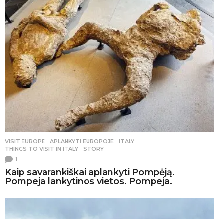
VISIT EUROPE
APLANKYTI EUROPOJE
,
ITALY
,
THINGS TO VISIT IN ITALY
,
STORY
1
Kaip savarankiškai aplankyti Pompėją.
Pompeja lankytinos vietos. Pompeja.