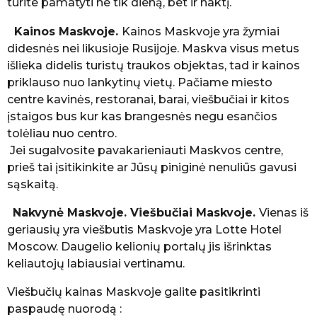
turite pamatyti ne tik dieną, bet ir naktį.
Kainos Maskvoje.
Kainos Maskvoje yra žymiai
didesnės nei likusioje Rusijoje. Maskva visus metus
išlieka didelis turistų traukos objektas, tad ir kainos
priklauso nuo lankytinų vietų. Pačiame miesto
centre kavinės, restoranai, barai, viešbučiai ir kitos
įstaigos bus kur kas brangesnės negu esančios
tolėliau nuo centro.
Jei sugalvosite pavakarieniauti Maskvos centre,
prieš tai įsitikinkite ar Jūsų piniginė nenuliūs gavusi
sąskaitą.
Nakvynė Maskvoje. Viešbučiai Maskvoje.
Vienas iš
geriausių yra viešbutis Maskvoje yra Lotte Hotel
Moscow. Daugelio kelionių portalų jis išrinktas
keliautojų labiausiai vertinamu.
Viešbučių kainas Maskvoje galite pasitikrinti
paspaudę nuorodą :