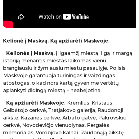
r
a
r
s
a
g
Kelionė į Maskvą. Ką apžiūrėti Maskvoje.
o
Kelionės į Maskvą,
į ilgaamžį miestą! Ilgą ir margą
istoriją menantis miestas laikomas vienu
brangiausiu ir žymiausiu miestu pasaulyje. Poilsis
Maskvoje garantuoja turiningas ir vaizdingas
atostogas, o kad nors kartą gyvenime vertėtų
aplankyti didingą miestą – neabejotina.
Ką apžiūrėti Maskvoje.
Kremlius, Kristaus
Gelbėtojo cerkvė, Tretjakovo galerija, Raudonoji
aikštė, Kazanės cerkvė, Arbato gatvė, Pakrovskio
cerkvė, Novodevičjo vienuolynas, Pergalės
memorialas, Vorobjovo kalnai. Raudonąją aikštę