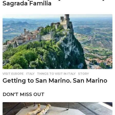
Sagrada Familia
VISIT EUROPE
ITALY
,
THINGS TO VISIT IN ITALY
,
STORY
Getting to San Marino. San Marino
DON'T MISS OUT