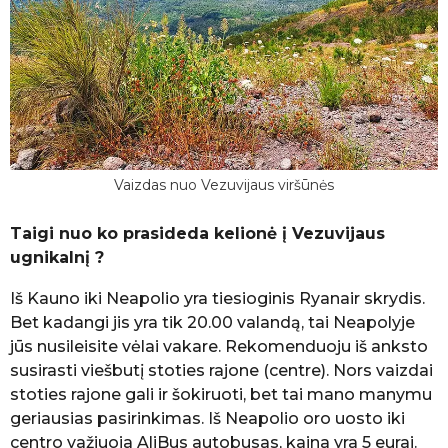
Vaizdas nuo Vezuvijaus viršūnės
Taigi nuo ko prasideda kelionė į Vezuvijaus
ugnikalnį ?
Iš Kauno iki Neapolio yra tiesioginis Ryanair skrydis.
Bet kadangi jis yra tik 20.00 valandą, tai Neapolyje
jūs nusileisite vėlai vakare. Rekomenduoju iš anksto
susirasti viešbutį stoties rajone (centre). Nors vaizdai
stoties rajone gali ir šokiruoti, bet tai mano manymu
geriausias pasirinkimas. Iš Neapolio oro uosto iki
centro važiuoja AliBus autobusas, kaina yra 5 eurai.