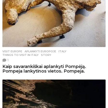
VISIT EUROPE
APLANKYTI EUROPOJE
,
ITALY
,
THINGS TO VISIT IN ITALY
,
STORY
1
Kaip savarankiškai aplankyti Pompėją.
Pompeja lankytinos vietos. Pompeja.