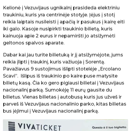
Kelionė į Vezuvijaus ugnikalnį prasideda elektriniu
traukiniu, kuris yra centrinėje stotyje. Įėjus į stotį
reikia laiptais nusileisti į apačią ir pasukus į kairę eiti
iki galo. Kasoje nusipirkti traukinio bilietą, kuris
kainuoja apie 2 eurus ir nepamiršti jo atsižymėti
geltonos spalvos aparate.
Dabar kai jau turite bilietuką ir jį atsižymėjote, jums
reikia įlipti į traukinį, kuris važiuoja į Sorentą.
Pavažiavus 9 sustojimus išlipti stotelėje „Ercolano
Scavi”. Išlipus iš traukinio po kaire puse matysite
bilietų kasą. Čia ko gero pigiausi bilietai į Vezuvijaus
nacionalinį parką. Sumokėję 11 eurų gausite du
bilietus. Vienas bilietas į autobusą kuris jus užveš ir
parveš iš Vezuvijaus nacionalinio parko, kitas bilietas
bus įėjimui į Vezuvijaus nacionalinį parką.