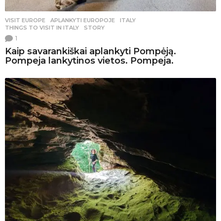
VISIT EUROPE
APLANKYTI EUROPOJE
,
ITALY
,
THINGS TO VISIT IN ITALY
,
STORY
1
Kaip savarankiškai aplankyti Pompėją.
Pompeja lankytinos vietos. Pompeja.