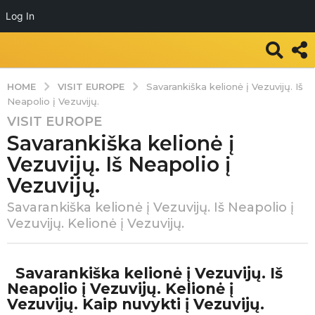
Log In
VISIT EUROPE
HOME
Savarankiška kelionė į Vezuvijų. Iš
Neapolio į Vezuvijų.
VISIT EUROPE
5
Savarankiška kelionė į
y
e
Vezuvijų. Iš Neapolio į
a
Vezuvijų.
r
s
Savarankiška kelionė į Vezuvijų. Iš Neapolio į
Vezuvijų. Kelionė į Vezuvijų.
a
g
o
b
Savarankiška kelionė į Vezuvijų. Iš
y
5
T
Neapolio į Vezuvijų. Kelionė į
y
r
Vezuvijų. Kaip nuvykti į Vezuvijų.
e
a