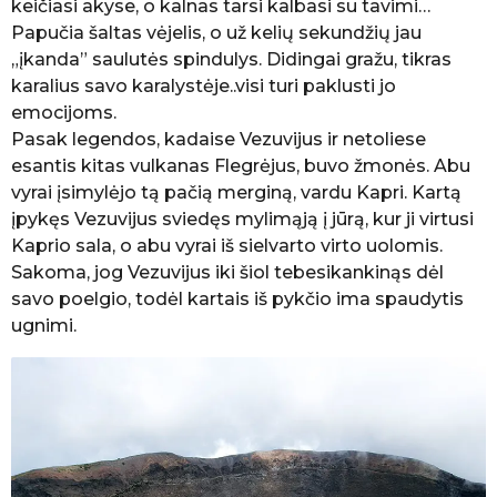
keičiasi akyse, o kalnas tarsi kalbasi su tavimi…
Papučia šaltas vėjelis, o už kelių sekundžių jau
„įkanda” saulutės spindulys. Didingai gražu, tikras
karalius savo karalystėje..visi turi paklusti jo
emocijoms.
Pasak legendos, kadaise Vezuvijus ir netoliese
esantis kitas vulkanas Flegrėjus, buvo žmonės. Abu
vyrai įsimylėjo tą pačią merginą, vardu Kapri. Kartą
įpykęs Vezuvijus sviedęs mylimąją į jūrą, kur ji virtusi
Kaprio sala, o abu vyrai iš sielvarto virto uolomis.
Sakoma, jog Vezuvijus iki šiol tebesikankinąs dėl
savo poelgio, todėl kartais iš pykčio ima spaudytis
ugnimi.