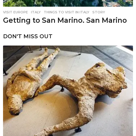
VISIT EUROPE
ITALY
,
THINGS TO VISIT IN ITALY
,
STORY
Getting to San Marino. San Marino
DON'T MISS OUT