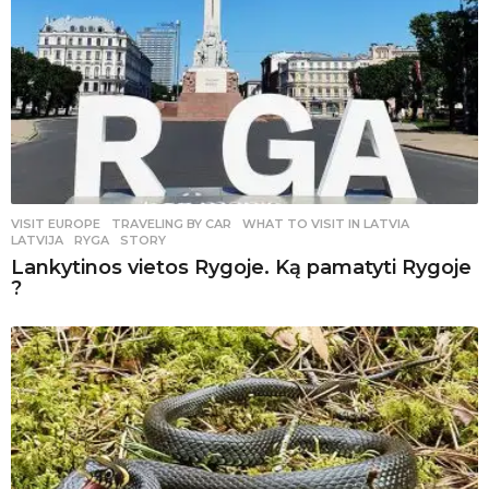
VISIT EUROPE
,
TRAVELING BY CAR
WHAT TO VISIT IN LATVIA
,
LATVIJA
,
RYGA
,
STORY
Lankytinos vietos Rygoje. Ką pamatyti Rygoje
?