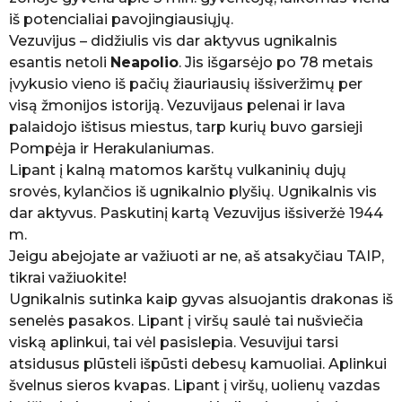
iš potencialiai pavojingiausiųjų.
Vezuvijus – didžiulis vis dar aktyvus ugnikalnis
esantis netoli
Neapolio
. Jis išgarsėjo po 78 metais
įvykusio vieno iš pačių žiauriausių išsiveržimų per
visą žmonijos istoriją. Vezuvijaus pelenai ir lava
palaidojo ištisus miestus, tarp kurių buvo garsieji
Pompėja ir Herakulaniumas.
Lipant į kalną matomos karštų vulkaninių dujų
srovės, kylančios iš ugnikalnio plyšių. Ugnikalnis vis
dar aktyvus. Paskutinį kartą Vezuvijus išsiveržė 1944
m.
Jeigu abejojate ar važiuoti ar ne, aš atsakyčiau TAIP,
tikrai važiuokite!
Ugnikalnis sutinka kaip gyvas alsuojantis drakonas iš
senelės pasakos. Lipant į viršų saulė tai nušviečia
viską aplinkui, tai vėl pasislepia. Vesuvijui tarsi
atsidusus plūsteli išpūsti debesų kamuoliai. Aplinkui
švelnus sieros kvapas. Lipant į viršų, uolienų vazdas