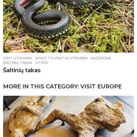
VISIT LITHUANIA
WHAT TO VISIT IN LITHUANIA
,
KAČERGINĖ
,
ŠALTINIŲ TAKAS
,
STORY
Šaltinių takas
MORE IN THIS CATEGORY:
VISIT EUROPE