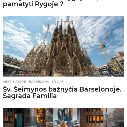
pamatyti Rygoje ?
VISIT EUROPE
BARSELONA
,
STORY
Šv. Šeimynos bažnyčia Barselonoje.
Sagrada Familia