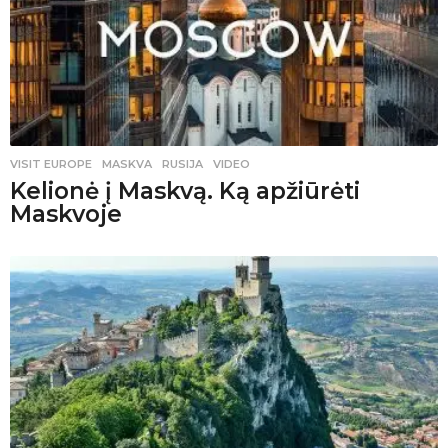
VISIT EUROPE
MASKVA
,
RUSIJA
,
VIDEO
Kelionė į Maskvą. Ką apžiūrėti
Maskvoje