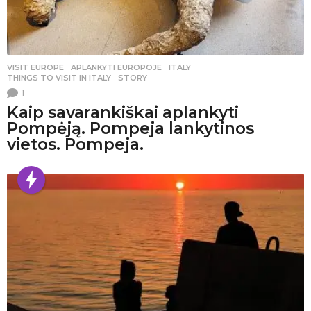
VISIT EUROPE
APLANKYTI EUROPOJE
,
ITALY
,
THINGS TO VISIT IN ITALY
,
STORY
1
Kaip savarankiškai aplankyti
Pompėją. Pompeja lankytinos
vietos. Pompeja.