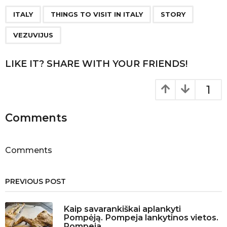
P
,
,
,
a
ITALY
THINGS TO VISIT IN ITALY
STORY
g
VEZUVIJUS
i
n
LIKE IT? SHARE WITH YOUR FRIENDS!
a
t
1
i
o
Comments
n
Comments
PREVIOUS POST
Kaip savarankiškai aplankyti
Pompėją. Pompeja lankytinos vietos.
Pompeja.