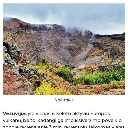
a
v
e
r
l
s
e
a
r
g
o
Vezuvijus
Vezuvijus
yra vienas iš keleto aktyvių Europos
vulkanų, be to, kadangi galimo išsiveržimo poveikio
zonoje gyvena apie 3 mln. gyventojų, laikomas vienu