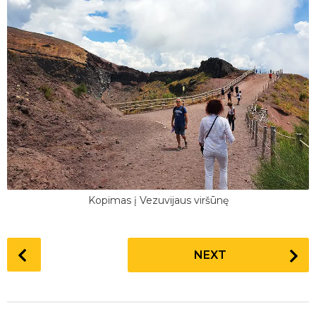
Kopimas į Vezuvijaus viršūnę
P
NEXT
o
s
t