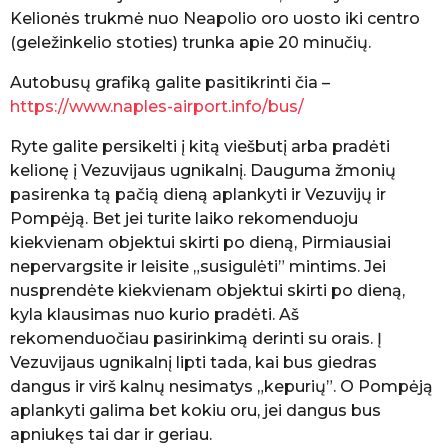
Kelionės trukmė nuo Neapolio oro uosto iki centro
(geležinkelio stoties) trunka apie 20 minučių.
Autobusų grafiką galite pasitikrinti čia –
https://www.naples-airport.info/bus/
Ryte galite persikelti į kitą viešbutį arba pradėti
kelionę į Vezuvijaus ugnikalnį. Dauguma žmonių
pasirenka tą pačią dieną aplankyti ir Vezuvijų ir
Pompėją. Bet jei turite laiko rekomenduoju
kiekvienam objektui skirti po dieną, Pirmiausiai
nepervargsite ir leisite „susigulėti” mintims. Jei
nusprendėte kiekvienam objektui skirti po dieną,
kyla klausimas nuo kurio pradėti. Aš
rekomenduočiau pasirinkimą derinti su orais. Į
Vezuvijaus ugnikalnį lipti tada, kai bus giedras
dangus ir virš kalnų nesimatys „kepurių”. O Pompėją
aplankyti galima bet kokiu oru, jei dangus bus
apniukęs tai dar ir geriau.