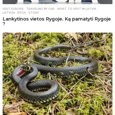
VISIT EUROPE
,
TRAVELING BY CAR
WHAT TO VISIT IN LATVIA
,
LATVIJA
,
RYGA
,
STORY
Lankytinos vietos Rygoje. Ką pamatyti Rygoje
?