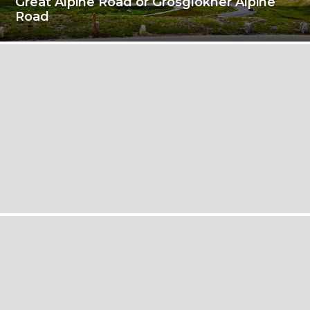
Great Alpine Road or Grosglokner Alpine
Road