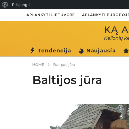
Apie
Prisijungti
WordPress
APLANKYTI LIETUVOJE
APLANKYTI EUROPOJ
KĄ A
Kelionių k
Tendencija
Naujausia
HOME
Baltijos jūra
Baltijos jūra