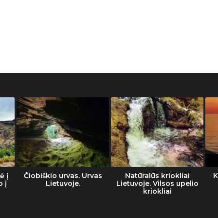
ė į
Čiobiškio urvas. Urvas
Natūralūs kriokliai
K
o į
Lietuvoje.
Lietuvoje. Vilsos upelio
kriokliai