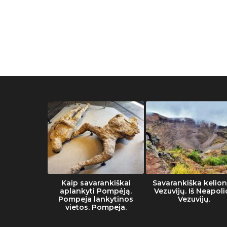
muziejaus
Kaip savarankiškai
Savarankiška kelion
tai
aplankyti Pompėją.
Vezuvijų. Iš Neapoli
Pompeja lankytinos
Vezuvijų.
vietos. Pompeja.