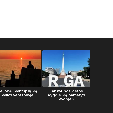
elionė į Ventspilį. Ką
Lankytinos vietos
Šalti
veikti Ventspilyje
Rygoje. Ką pamatyti
Rygoje ?