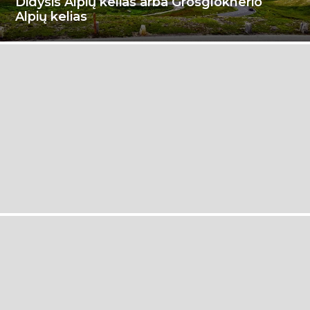
Didysis Alpių kelias arba Grosgloknerio
Alpių kelias