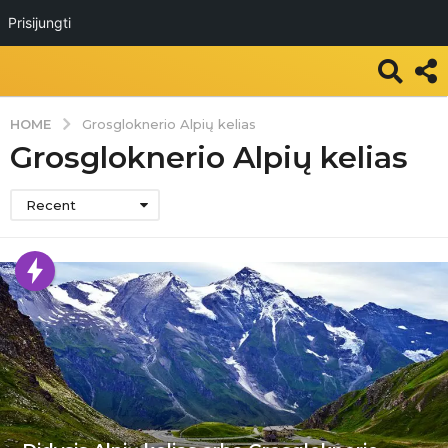
Prisijungti
HOME
Grosgloknerio Alpių kelias
Grosgloknerio Alpių kelias
Recent