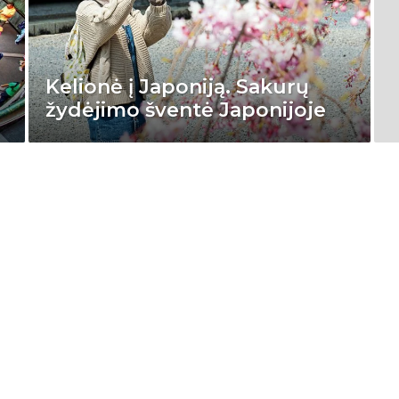
Kelionė į Japoniją. Sakurų
žydėjimo šventė Japonijoje