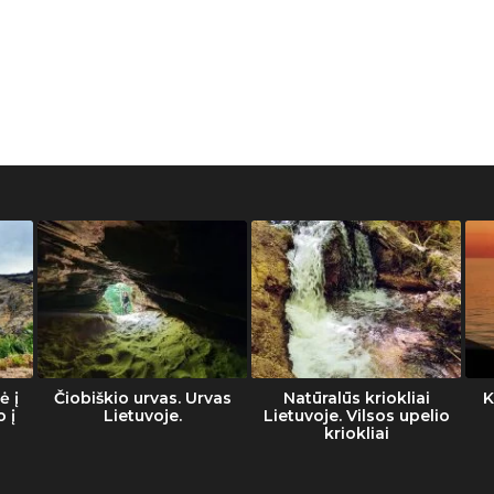
ė į
Čiobiškio urvas. Urvas
Natūralūs kriokliai
K
o į
Lietuvoje.
Lietuvoje. Vilsos upelio
kriokliai