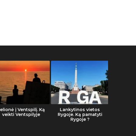
elionė į Ventspilį. Ką
Lankytinos vietos
Šalti
veikti Ventspilyje
Rygoje. Ką pamatyti
Rygoje ?