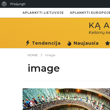
Apie
Prisijungti
WordPress
APLANKYTI LIETUVOJE
APLANKYTI EUROPOJ
KĄ A
Kelionių k
Tendencija
Naujausia
HOME
image
image