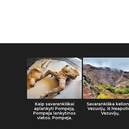
muziejaus
Kaip savarankiškai
Savarankiška kelion
tai
aplankyti Pompėją.
Vezuvijų. Iš Neapoli
Pompeja lankytinos
Vezuvijų.
vietos. Pompeja.