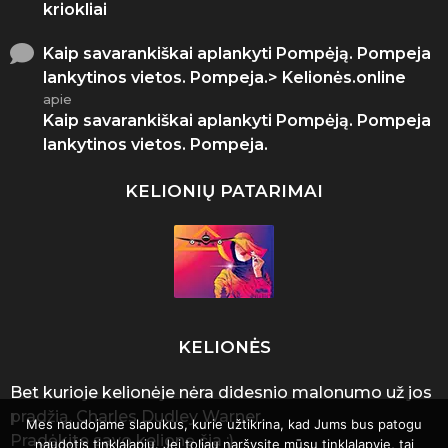
kriokliai
Kaip savarankiškai aplankyti Pompėją. Pompeja
lankytinos vietos. Pompeja.> Kelionės.online
apie
Kaip savarankiškai aplankyti Pompėją. Pompeja
lankytinos vietos. Pompeja.
KELIONIŲ PATARIMAI
KELIONĖS
Bet kurioje kelionėje nėra didesnio malonumo už jos
pradžią. Charles Dudley Warner.
Mes naudojame slapukus, kurie užtikrina, kad Jums bus patogu
Pradėkite savo kelionę čia :)
naudotis tinklalapiu. Jei toliau naršysite mūsų tinklalapyje, tai