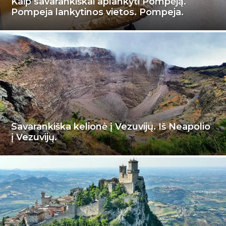
Kaip savarankiškai aplankyti Pompėją.
Pompeja lankytinos vietos. Pompeja.
Savarankiška kelionė į Vezuvijų. Iš Neapolio
į Vezuvijų.