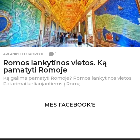
1
APLANKYTI EUROPOJE
Romos lankytinos vietos. Ką
pamatyti Romoje
Ką galima pamatyti Romoje? Romos lankytinos vietos.
Patarimai keliaujantiems į Romą
MES FACEBOOK’E