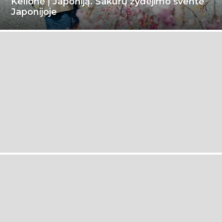
Kelionė į Japoniją. Sakurų žydėjimo šventė
Japonijoje