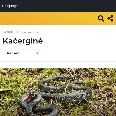
Prisijungti
HOME
Kačerginė
Kačerginė
Recent