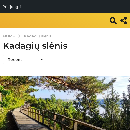
Prisijungti
HOME
Kadagių slėnis
Kadagių slėnis
Recent