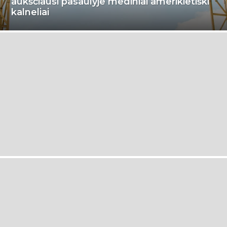
aukščiausi pasaulyje mediniai amerikietiški
kalneliai