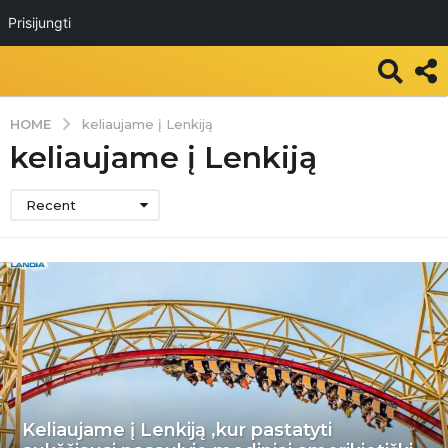
Prisijungti
HOME
keliaujame į Lenkiją
keliaujame į Lenkiją
Recent
Keliaujame į Lenkiją ,kur pastatyti