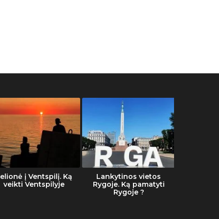
elionė į Ventspilį. Ką
Lankytinos vietos
Šalti
veikti Ventspilyje
Rygoje. Ką pamatyti
Rygoje ?