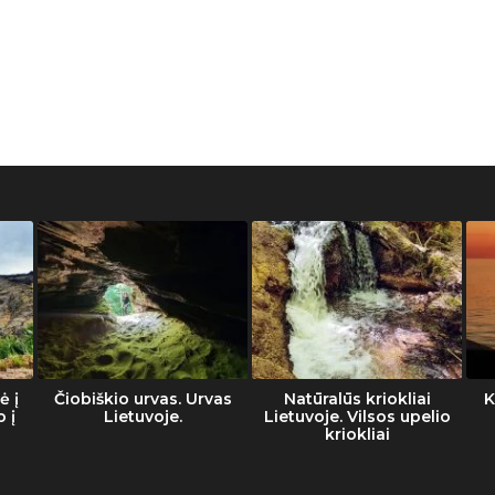
ė į
Čiobiškio urvas. Urvas
Natūralūs kriokliai
K
o į
Lietuvoje.
Lietuvoje. Vilsos upelio
kriokliai