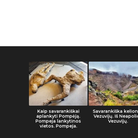
muziejaus
Kaip savarankiškai
Savarankiška kelion
tai
aplankyti Pompėją.
Vezuvijų. Iš Neapoli
Pompeja lankytinos
Vezuvijų.
vietos. Pompeja.