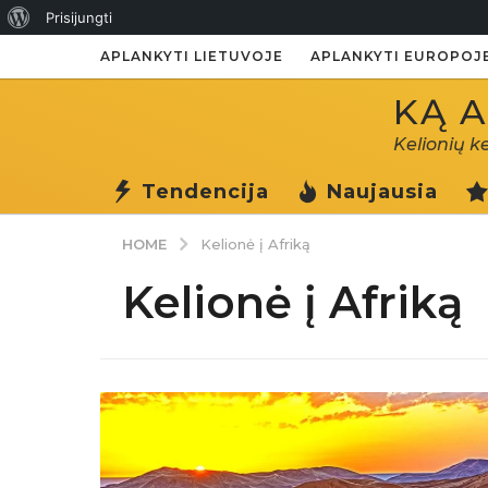
Apie
Prisijungti
WordPress
APLANKYTI LIETUVOJE
APLANKYTI EUROPOJ
KĄ A
Kelionių k
Tendencija
Naujausia
HOME
Kelionė į Afriką
Kelionė į Afriką