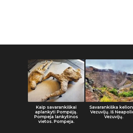
muziejaus
Kaip savarankiškai
Savarankiška kelion
tai
aplankyti Pompėją.
Vezuvijų. Iš Neapoli
Pompeja lankytinos
Vezuvijų.
vietos. Pompeja.