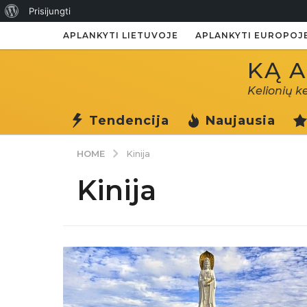
Apie
Prisijungti
WordPress
APLANKYTI LIETUVOJE
APLANKYTI EUROPOJ
KĄ A
Kelionių k
Tendencija
Naujausia
HOME
Kinija
Kinija