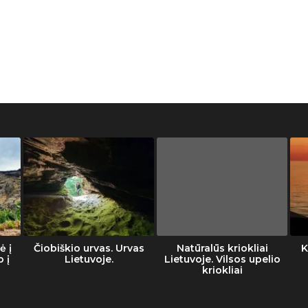
ė į
Čiobiškio urvas. Urvas
Natūralūs kriokliai
K
o į
Lietuvoje.
Lietuvoje. Vilsos upelio
kriokliai