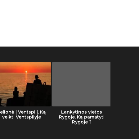
elionė į Ventspilį. Ką
Lankytinos vietos
Šalti
veikti Ventspilyje
Rygoje. Ką pamatyti
Rygoje ?