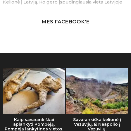
Kelionė į Latviją. Ko gero įspudingiausia vieta Latvijoje
MES FACEBOOK’E
Kaip savarankiškai
Savarankiška kelionė į
aplankyti Pompėją.
Vezuvijų. Iš Neapolio į
Pompeja lankytinos vietos.
Vezuvijų.