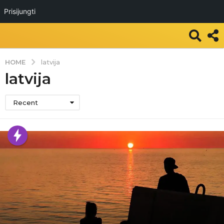
Prisijungti
HOME
latvija
latvija
Recent