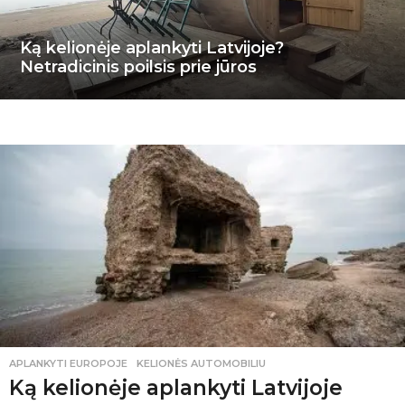
Ką kelionėje aplankyti Latvijoje?
Netradicinis poilsis prie jūros
APLANKYTI EUROPOJE
,
KELIONĖS AUTOMOBILIU
Ką kelionėje aplankyti Latvijoje