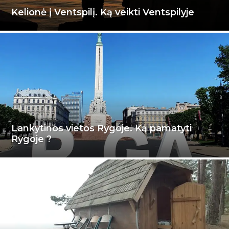
Kelionė į Ventspilį. Ką veikti Ventspilyje
Lankytinos vietos Rygoje. Ką pamatyti
Rygoje ?