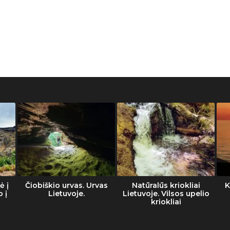
ė į
Čiobiškio urvas. Urvas
Natūralūs kriokliai
K
o į
Lietuvoje.
Lietuvoje. Vilsos upelio
kriokliai