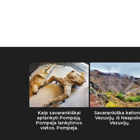
muziejaus
Kaip savarankiškai
Savarankiška kelion
tai
aplankyti Pompėją.
Vezuvijų. Iš Neapoli
Pompeja lankytinos
Vezuvijų.
vietos. Pompeja.