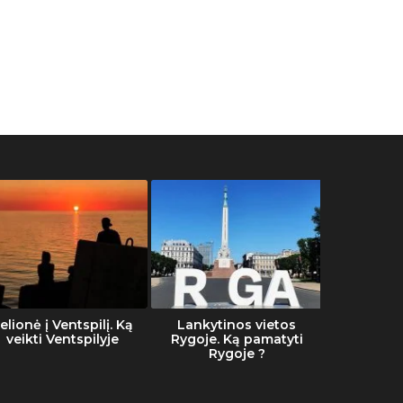
elionė į Ventspilį. Ką
Lankytinos vietos
Šalti
veikti Ventspilyje
Rygoje. Ką pamatyti
Rygoje ?