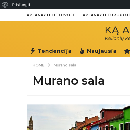
Apie
Prisijungti
WordPress
APLANKYTI LIETUVOJE
APLANKYTI EUROPOJ
KĄ A
Kelionių k
Tendencija
Naujausia
HOME
Murano sala
Murano sala