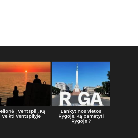
elionė į Ventspilį. Ką
Lankytinos vietos
Šalti
veikti Ventspilyje
Rygoje. Ką pamatyti
Rygoje ?