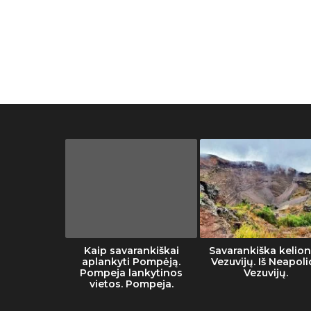
muziejaus
Kaip savarankiškai
Savarankiška kelion
tai
aplankyti Pompėją.
Vezuvijų. Iš Neapoli
Pompeja lankytinos
Vezuvijų.
vietos. Pompeja.