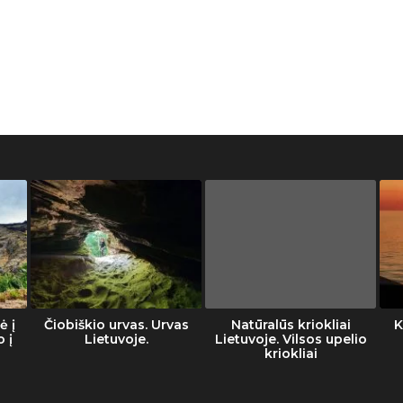
ė į
Čiobiškio urvas. Urvas
Natūralūs kriokliai
K
o į
Lietuvoje.
Lietuvoje. Vilsos upelio
kriokliai