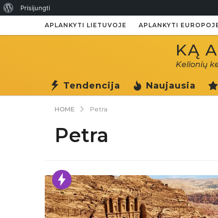
Apie
Prisijungti
WordPress
APLANKYTI LIETUVOJE
APLANKYTI EUROPOJ
KĄ A
Kelionių k
Tendencija
Naujausia
HOME
Petra
Petra