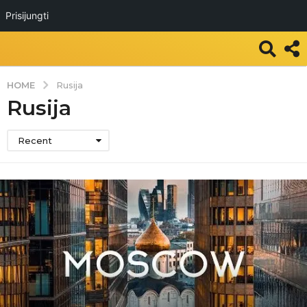
Prisijungti
HOME
Rusija
Rusija
Recent