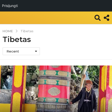
Prisijungti
HOME
Tibetas
Tibetas
Recent