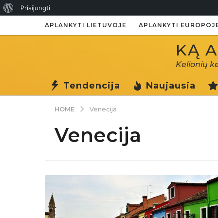
Apie
Prisijungti
WordPress
APLANKYTI LIETUVOJE
APLANKYTI EUROPOJ
KĄ A
Kelionių k
Tendencija
Naujausia
HOME
Venecija
Venecija