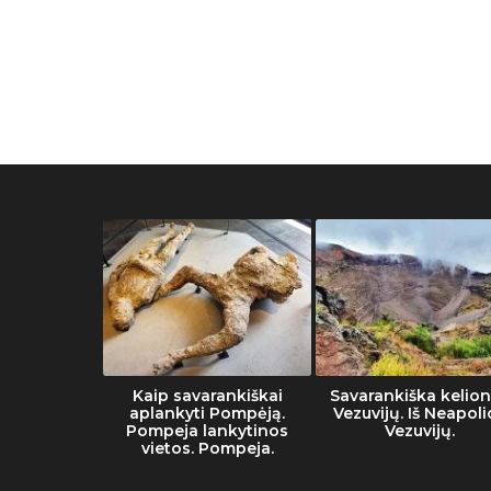
muziejaus
Kaip savarankiškai
Savarankiška kelion
tai
aplankyti Pompėją.
Vezuvijų. Iš Neapoli
Pompeja lankytinos
Vezuvijų.
vietos. Pompeja.