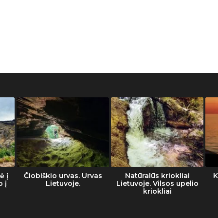
ė į
Čiobiškio urvas. Urvas
Natūralūs kriokliai
K
o į
Lietuvoje.
Lietuvoje. Vilsos upelio
kriokliai