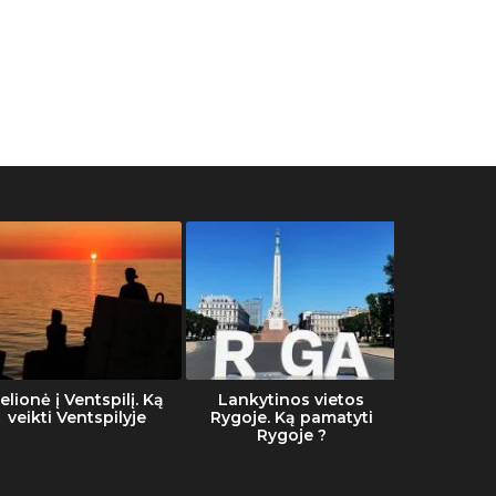
elionė į Ventspilį. Ką
Lankytinos vietos
Šalti
veikti Ventspilyje
Rygoje. Ką pamatyti
Rygoje ?