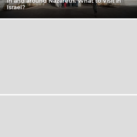
In and around Nazareth. What to Visit in
Israel?