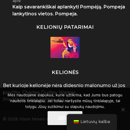
apie
Kaip savarankiškai aplankyti Pompėją. Pompeja
lankytinos vietos. Pompeja.
KELIONIŲ PATARIMAI
KELIONĖS
Bet kurioje kelionėje nėra didesnio malonumo už jos
pradžią. Charles Dudley Warner.
Mes naudojame slapukus, kurie užtikrina, kad Jums bus patogu
Pradėkite savo kelionę čia :)
naudotis tinklalapiu. Jei toliau naršysite mūsų tinklalapyje, tai
tolygu Jūsų sutikimui su slapukų naudojimu.
GERAI
© 2026 Visos teisės saugomos
Lietuvių kalba