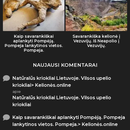
Kaip savarankiškai
Savarankiška kelionė į
aplankyti Pompėją.
Vezuvijų. Iš Neapolio į
Pompeja lankytinos vietos.
Vezuvijų.
Pompeja.
NAUJAUSI KOMENTARAI
Natūralūs kriokliai Lietuvoje. Vilsos upelio
kriokliai> Kelionės.online
apie
Natūralūs kriokliai Lietuvoje. Vilsos upelio
kriokliai
Kaip savarankiškai aplankyti Pompėją. Pompeja
lankytinos vietos. Pompeja.> Kelionės.online